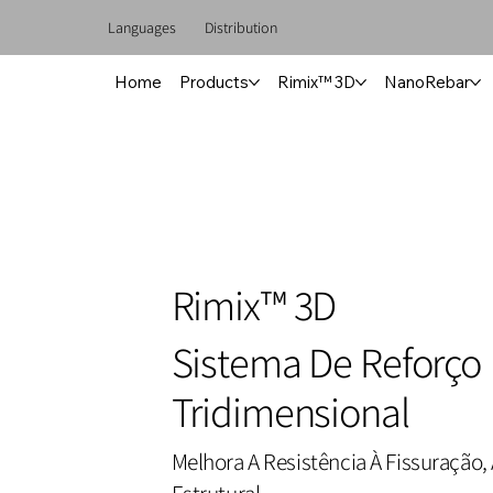
Languages
Distribution
Home
Products
Rimix™ 3D
NanoRebar
Rimix™ 3D
Sistema De Reforço
Tridimensional
Melhora A Resistência À Fissuração
Estrutural