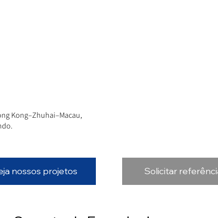
Hong Kong–Zhuhai–Macau,
ndo.
eja nossos projetos
Solicitar referênc