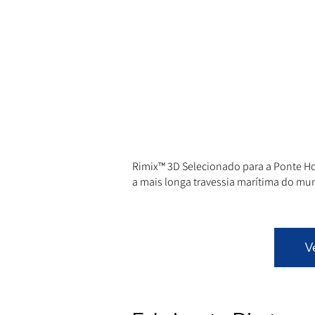
Rimix™ 3D Selecionado para a Ponte 
a mais longa travessia marítima do mu
V