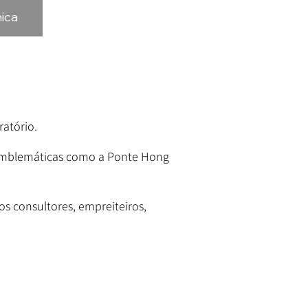
nica
atório.
s emblemáticas como a Ponte Hong
 consultores, empreiteiros,