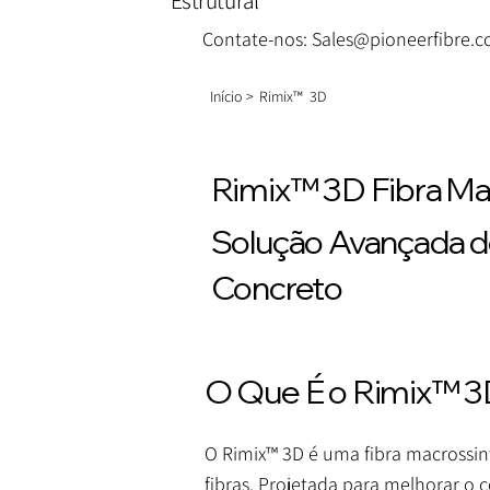
Contate-nos: Sales@pioneerfibre.
Início >
Rimix™ 3D
Rimix™ 3D Fibra Ma
Solução Avançada de 
Concreto
O Que É o Rimix™ 
O Rimix™ 3D é uma fibra macrossi
fibras. Projetada para melhorar o c