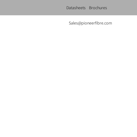
Datasheets
Brochures
Sales@pioneerfibre.com